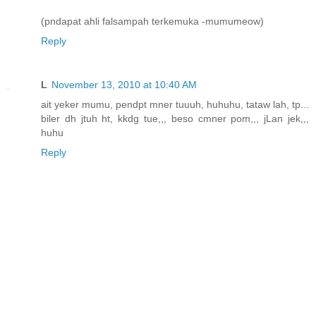
(pndapat ahli falsampah terkemuka -mumumeow)
Reply
L
November 13, 2010 at 10:40 AM
ait yeker mumu, pendpt mner tuuuh, huhuhu, tataw lah, tp...
biler dh jtuh ht, kkdg tue,,, beso cmner pom,,, jLan jek,,,
huhu
Reply