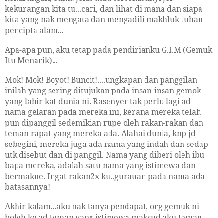
kekurangan kita tu...cari, dan lihat di mana dan siapa
kita yang nak mengata dan mengadili makhluk tuhan
pencipta alam...
Apa-apa pun, aku tetap pada pendirianku G.I.M (Gemuk
Itu Menarik)...
Mok! Mok! Boyot! Buncit!....ungkapan dan panggilan
inilah yang sering ditujukan pada insan-insan gemok
yang lahir kat dunia ni. Rasenyer tak perlu lagi ad
nama gelaran pada mereka ini, kerana mereka telah
pun dipanggil sedemikian rupe oleh rakan-rakan dan
teman rapat yang mereka ada. Alahai dunia, knp jd
sebegini, mereka juga ada nama yang indah dan sedap
utk disebut dan di panggil. Nama yang diberi oleh ibu
bapa mereka, adalah satu nama yang istimewa dan
bermakne. Ingat rakan2x ku..gurauan pada nama ada
batasannya!
Akhir kalam...aku nak tanya pendapat, org gemuk ni
boleh ke ad teman yang istimewa maksud aku teman