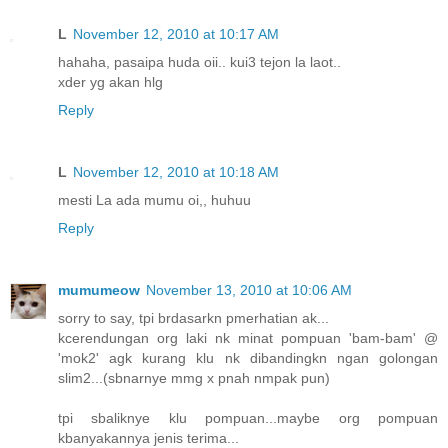
L
November 12, 2010 at 10:17 AM
hahaha, pasaipa huda oii.. kui3 tejon la laot..
xder yg akan hlg
Reply
L
November 12, 2010 at 10:18 AM
mesti La ada mumu oi,, huhuu
Reply
mumumeow
November 13, 2010 at 10:06 AM
sorry to say, tpi brdasarkn pmerhatian ak...
kcerendungan org laki nk minat pompuan 'bam-bam' @
'mok2' agk kurang klu nk dibandingkn ngan golongan
slim2...(sbnarnye mmg x pnah nmpak pun)
tpi sbaliknye klu pompuan...maybe org pompuan
kbanyakannya jenis terima...