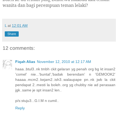
wanita dan bagi perempuan teman lelaki?
L
at
12:01 AM
Share
12 comments:
Fiqah Alias
November 12, 2010 at 12:17 AM
haaa..btul3..nk tmbh ckit gelaran yg penah org bg kt insan2
'comel' nie...'buntal','badak berendam' n 'GEMOOK2'
haaaa..mcm2..kejam2..ish3..walaupape pn..nk jwb la ckit
pendapat 2..mesti la boleh..org yg chubby nie ad perasaan
jgk..same je spt insan2 len..
p/s:stuju3...G.I.M n cumil..
Reply