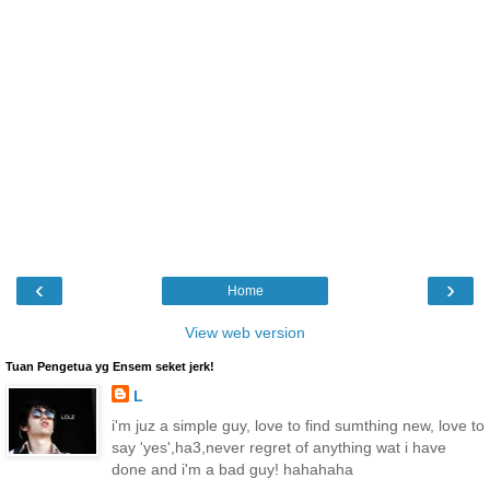
‹
›
Home
View web version
Tuan Pengetua yg Ensem seket jerk!
L
i'm juz a simple guy, love to find sumthing new, love to
say 'yes',ha3,never regret of anything wat i have
done and i'm a bad guy! hahahaha