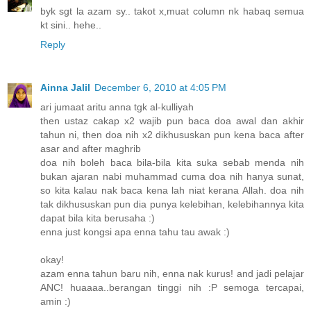
byk sgt la azam sy.. takot x,muat column nk habaq semua
kt sini.. hehe..
Reply
Ainna Jalil
December 6, 2010 at 4:05 PM
ari jumaat aritu anna tgk al-kulliyah
then ustaz cakap x2 wajib pun baca doa awal dan akhir
tahun ni, then doa nih x2 dikhususkan pun kena baca after
asar and after maghrib
doa nih boleh baca bila-bila kita suka sebab menda nih
bukan ajaran nabi muhammad cuma doa nih hanya sunat,
so kita kalau nak baca kena lah niat kerana Allah. doa nih
tak dikhususkan pun dia punya kelebihan, kelebihannya kita
dapat bila kita berusaha :)
enna just kongsi apa enna tahu tau awak :)
okay!
azam enna tahun baru nih, enna nak kurus! and jadi pelajar
ANC! huaaaa..berangan tinggi nih :P semoga tercapai,
amin :)