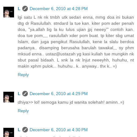
L
December 6, 2010 at 4:28 PM
lgi satu L nk nk tmbh utk sedari enna, mmg doa ini bukan
dtg dr Rasulullah. stndard la tue kan. kiter pom ader penah
doa, "ya.allah bg la ku lulus ujian jpj neeey'" contoh kan.
doa tue pom,,,, rasulullah xder pom buat. tp kiter sbg umat
Islam, dan juga pengikut Rasulullah, kene la slalu berdoa
padanya.. disamping berusaha barulah tawakal,,, sy phm
mksud enna.. ustaz@ustazah yg kasi kuliah tue mungkin nk
sbut pasal bidaah. L xnk la nk lnjut neeeyhh, huhuhu, nt
makin xphm pulok... huhuhu.. k.. anyway.. thx k.. =)
Reply
L
December 6, 2010 at 4:29 PM
dhiya>> lol! semoga kamu jd wanita solehah! aminn..=)
Reply
L
December 6, 2010 at 4:30 PM