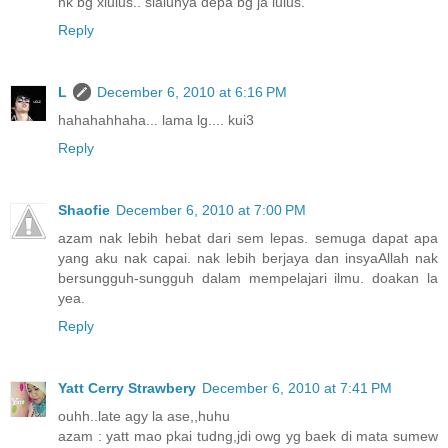
nk bg xlulus.. slalunya depa bg ja lulus.
Reply
L
December 6, 2010 at 6:16 PM
hahahahhaha... lama lg.... kui3
Reply
Shaofie
December 6, 2010 at 7:00 PM
azam nak lebih hebat dari sem lepas. semuga dapat apa
yang aku nak capai. nak lebih berjaya dan insyaAllah nak
bersungguh-sungguh dalam mempelajari ilmu. doakan la
yea.
Reply
Yatt Cerry Strawbery
December 6, 2010 at 7:41 PM
ouhh..late agy la ase,,huhu
azam : yatt mao pkai tudng,jdi owg yg baek di mata sumew