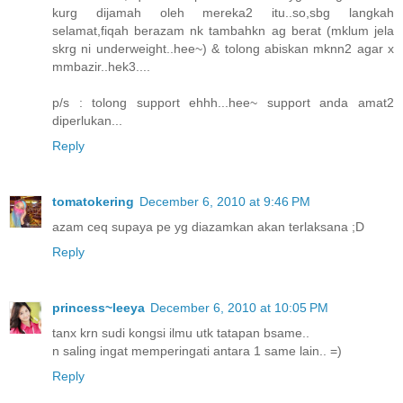
kurg dijamah oleh mereka2 itu..so,sbg langkah
selamat,fiqah berazam nk tambahkn ag berat (mklum jela
skrg ni underweight..hee~) & tolong abiskan mknn2 agar x
mmbazir..hek3....
p/s : tolong support ehhh...hee~ support anda amat2
diperlukan...
Reply
tomatokering
December 6, 2010 at 9:46 PM
azam ceq supaya pe yg diazamkan akan terlaksana ;D
Reply
princess~leeya
December 6, 2010 at 10:05 PM
tanx krn sudi kongsi ilmu utk tatapan bsame..
n saling ingat memperingati antara 1 same lain.. =)
Reply