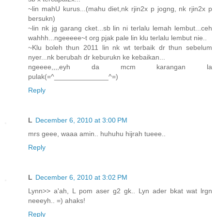
~lin mahU kurus...(mahu diet,nk rjin2x p jogng, nk rjin2x p
bersukn)
~lin nk jg garang cket...sb lin ni terlalu lemah lembut...ceh
wahhh...ngeeeee~t org pjak pale lin klu terlalu lembut nie..
~Klu boleh thun 2011 lin nk wt terbaik dr thun sebelum
nyer...nk berubah dr keburukn ke kebaikan...
ngeeee,,,,eyh da mcm karangan la
pulak(=^______________^=)
Reply
L
December 6, 2010 at 3:00 PM
mrs geee, waaa amin.. huhuhu hijrah tueee..
Reply
L
December 6, 2010 at 3:02 PM
Lynn>> a'ah, L pom aser g2 gk.. Lyn ader bkat wat lrgn
neeeyh.. =) ahaks!
Reply