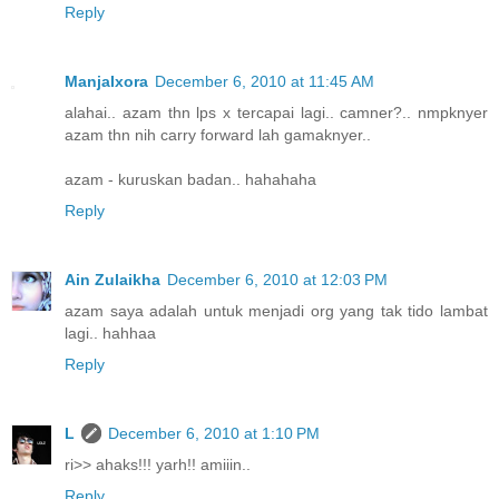
Reply
ManjaIxora
December 6, 2010 at 11:45 AM
alahai.. azam thn lps x tercapai lagi.. camner?.. nmpknyer
azam thn nih carry forward lah gamaknyer..
azam - kuruskan badan.. hahahaha
Reply
Ain Zulaikha
December 6, 2010 at 12:03 PM
azam saya adalah untuk menjadi org yang tak tido lambat
lagi.. hahhaa
Reply
L
December 6, 2010 at 1:10 PM
ri>> ahaks!!! yarh!! amiiin..
Reply