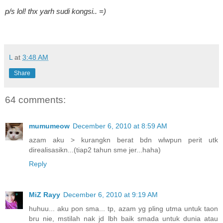
p/s lol! thx yarh sudi kongsi.. =)
L
at
3:48 AM
Share
64 comments:
mumumeow
December 6, 2010 at 8:59 AM
azam aku > kurangkn berat bdn wlwpun perit utk
direalisasikn...(tiap2 tahun sme jer...haha)
Reply
MiZ Rayy
December 6, 2010 at 9:19 AM
huhuu... aku pon sma... tp, azam yg pling utma untuk taon
bru nie, mstilah nak jd lbh baik smada untuk dunia atau