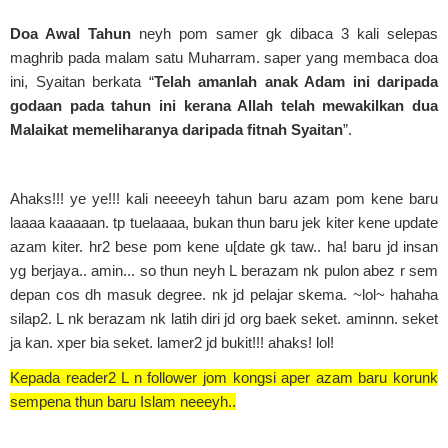
Doa Awal Tahun
neyh pom samer gk
dibaca 3 kali selepas
maghrib pada malam satu Muharram. saper yang membaca doa
ini, Syaitan berkata
“
Telah amanlah anak Adam ini daripada
godaan pada tahun ini kerana Allah telah mewakilkan
dua
Malaikat memeliharanya daripada fitnah Syaitan
”.
Ahaks!!! ye ye!!! kali neeeeyh tahun baru azam pom kene baru
laaaa kaaaaan. tp tuelaaaa, bukan thun baru jek kiter kene update
azam kiter. hr2 bese pom kene u[date gk taw.. ha! baru jd insan
yg berjaya.. amin... so thun neyh L berazam nk pulon abez r sem
depan cos dh masuk degree. nk jd pelajar skema. ~lol~ hahaha
silap2. L nk berazam nk latih diri jd org baek seket. aminnn. seket
ja kan. xper bia seket. lamer2 jd bukit!!! ahaks! lol!
Kepada reader2 L n follower jom kongsi aper azam baru korunk
sempena thun baru Islam neeeyh..