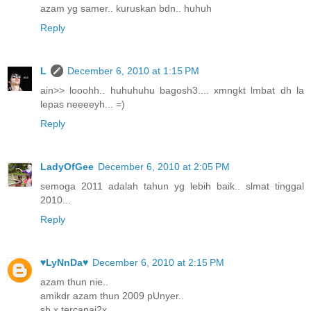
azam yg samer.. kuruskan bdn.. huhuh
Reply
L
December 6, 2010 at 1:15 PM
ain>> looohh.. huhuhuhu bagosh3.... xmngkt lmbat dh la
lepas neeeeyh... =)
Reply
LadyOfGee
December 6, 2010 at 2:05 PM
semoga 2011 adalah tahun yg lebih baik.. slmat tinggal
2010...
Reply
♥LyNnDa♥
December 6, 2010 at 2:15 PM
azam thun nie..
amikdr azam thun 2009 pUnyer..
sb x tercapai2x...