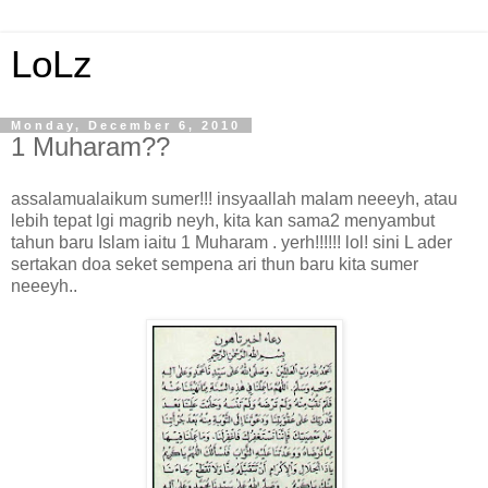
LoLz
Monday, December 6, 2010
1 Muharam??
assalamualaikum sumer!!! insyaallah malam neeeyh, atau
lebih tepat lgi magrib neyh, kita kan sama2 menyambut
tahun baru Islam iaitu 1 Muharam . yerh!!!!!! lol! sini L ader
sertakan doa seket sempena ari thun baru kita sumer
neeeyh..