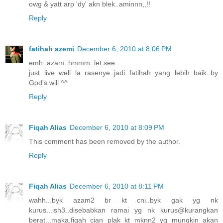
owg & yatt arp 'dy' akn blek..aminnn,,!!
Reply
fatihah azemi
December 6, 2010 at 8:06 PM
emh..azam..hmmm..let see..
just live well la rasenye..jadi fatihah yang lebih baik..by
God's will ^^
Reply
Fiqah Alias
December 6, 2010 at 8:09 PM
This comment has been removed by the author.
Reply
Fiqah Alias
December 6, 2010 at 8:11 PM
wahh...byk azam2 br kt cni..byk gak yg nk
kurus...ish3..disebabkan ramai yg nk kurus@kurangkan
berat...maka,fiqah cian plak kt mknn2 yg mungkin akan