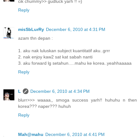
cik chummy>> gudluck yarh !! =)
Reply
misSbLurRy
December 6, 2010 at 4:31 PM
azam thn depan :
1. aku nak luluskan subject kuantitatif aku..grrr
2. nak enjoy kaw2 sat kat sabah nanti
3. aku forward lg setahun.....mahu ke korea..yeahhaaaaa
Reply
L
December 6, 2010 at 4:34 PM
blurr>>> waaaa,, smoga success yarh!! huhuhu n then
korea??? naper??? huhuh
Reply
Mah@mahu
December 6, 2010 at 4:41 PM