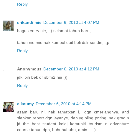
Reply
srikandi mie
December 6, 2010 at 4:07 PM
bagus entry nie,..;) selamat tahun baru,..
tahun nie mie nak kumpul duit beli dslr sendiri,..;p
Reply
Anonymous
December 6, 2010 at 4:12 PM
jdk lbih bek dr sblm2 nie :))
Reply
cikcumy
December 6, 2010 at 4:14 PM
azam baru ni, nak tamatkan LI dgn cmerlangnye, and
siapkan report dgn jayanye, dan yg pling pnting, nak grad n
jd the best student kolej komuniti tourism n adventure
course tahun dpn, huhuhuhuhu, amin.... :)