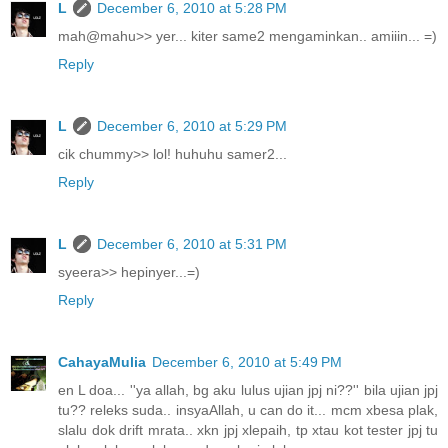
L
December 6, 2010 at 5:28 PM
mah@mahu>> yer... kiter same2 mengaminkan.. amiiin... =)
Reply
L
December 6, 2010 at 5:29 PM
cik chummy>> lol! huhuhu samer2...
Reply
L
December 6, 2010 at 5:31 PM
syeera>> hepinyer...=)
Reply
CahayaMulia
December 6, 2010 at 5:49 PM
en L doa... ''ya allah, bg aku lulus ujian jpj ni??'' bila ujian jpj
tu?? releks suda.. insyaAllah, u can do it... mcm xbesa plak,
slalu dok drift mrata.. xkn jpj xlepaih, tp xtau kot tester jpj tu